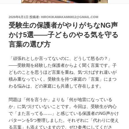
投
2026年6月1日
投稿者:
HIROKIKAWAKAMI0812@GMAIL.COM
稿
受験生の保護者がやりがちなNG声
日:
かけ5選――子どものやる気を守る
言葉の選び方
「頑張れとしか言ってないのに、どうして怒るの？」
——受験期を経験した保護者からよく聞く言葉です。子
どものことを思うほど言葉を重ね、気づけばすれ違いが
積み重なっていく。受験生を持つ家庭の「言葉」にまつ
わる悩みは、どの家庭にも共通して存在します。
問題は「何を言うか」よりも「何が地雷になっている
か」に気づけていないことです。今回は、受験生が内心
で「また言ってる……」と感じている保護者のNG声かけ
パターンを5つ整理しました。それぞれに「代わりに使え
る言葉」も添えていますので、ぜひ参考にしてくださ