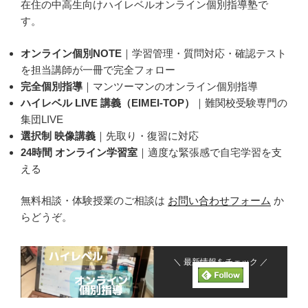
在住の中高生向けハイレベルオンライン個別指導塾で
す。
オンライン個別NOTE
｜学習管理・質問対応・確認テスト
を担当講師が一冊で完全フォロー
完全個別指導
｜マンツーマンのオンライン個別指導
ハイレベル LIVE 講義（EIMEI-TOP）
｜難関校受験専門の
集団LIVE
選択制 映像講義
｜先取り・復習に対応
24時間 オンライン学習室
｜適度な緊張感で自宅学習を支
える
無料相談・体験授業のご相談は
お問い合わせフォーム
か
らどうぞ。
＼ 最新情報をチェック ／