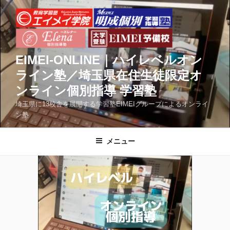
コ
ン
テ
ン
ツ
EIMEI-ONLINE｜ハイレベルオン
へ
ライン塾／埼玉県在住生徒限定オ
ス
ンライン個別指導 学習塾
キ
ッ
埼玉県に13校舎を展開する学習塾EIMEIグループによるオンライ
ン塾
プ
メニュー