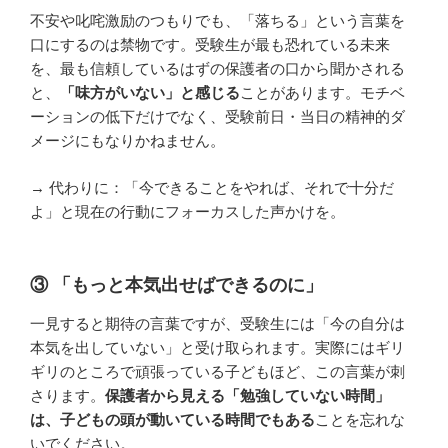
不安や叱咤激励のつもりでも、「落ちる」という言葉を
口にするのは禁物です。受験生が最も恐れている未来
を、最も信頼しているはずの保護者の口から聞かされる
と、
「味方がいない」と感じる
ことがあります。モチベ
ーションの低下だけでなく、受験前日・当日の精神的ダ
メージにもなりかねません。
→ 代わりに：「今できることをやれば、それで十分だ
よ」と現在の行動にフォーカスした声かけを。
③ 「もっと本気出せばできるのに」
一見すると期待の言葉ですが、受験生には「今の自分は
本気を出していない」と受け取られます。実際にはギリ
ギリのところで頑張っている子どもほど、この言葉が刺
さります。
保護者から見える「勉強していない時間」
は、子どもの頭が動いている時間でもある
ことを忘れな
いでください。