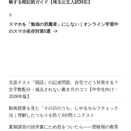
投
略する暗記術ガイド【埼玉公立入試対応】
ビ
稿
ゲ
次
次
の
ー
スマホを「勉強の邪魔者」にしない｜オンライン学習中
投
シ
のスマホ依存対策5選
稿
ョ
ン
北辰テスト『国語』の記述問題、自宅でどう対策する？
文字数配分・減点されない書き方のコツ【中学生向け・
2026年版】
動画授業を見た「その日のうち」にやるセルフチェック
法｜理解したつもりを防ぐ3分間ミニテスト
夏期講習の請求書にため息をついたら――受験期の教育