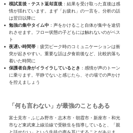
模試直後・テスト返却直後
：結果を受け取った直後は感
情が揺れています。まず「お疲れ」の一言を。分析の話
は翌日以降に
勉強の集中タイム中
：声をかけること自体が集中を途切
れさせます。フロー状態の子どもには触れないのがベス
ト
夜遅い時間帯
：疲労ピーク時のコミュニケーションは衝
突が起きやすい。重要な話は夕食前後など、比較的落ち
着いた時間に
保護者自身がイライラしているとき
：感情が声のトーン
に乗ります。平静でないと感じたら、その場での声かけ
を控えましょう
「何も言わない」が最強のこともある
富士見市・ふじみ野市・志木市・朝霞市・新座市・和光
市など東武東上線沿線で受験生を指導していると、「親
と話せない」という生徒の声を耳にすることがありま