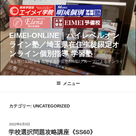
コ
ン
テ
ン
ツ
EIMEI-ONLINE｜ハイレベルオン
へ
ライン塾／埼玉県在住生徒限定オ
ス
ンライン個別指導 学習塾
キ
ッ
埼玉県に13校舎を展開する学習塾EIMEIグループによるオンライ
ン塾
プ
メニュー
カテゴリー:
UNCATEGORIZED
投
2022年6月9日
稿
学校選択問題攻略講座《SS60》
日: