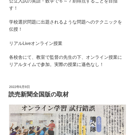
公立入試の英語・数学で６～７割得点することを目指
す！
学校選択問題に出題されるような問題へのテクニックを
伝授！
リアルLiveオンライン授業
各校舎にて、教室で監督の先生の下、オンライン授業に
リアルタイムで参加。実際の授業に遜色なし！
投
2022年6月9日
稿
読売新聞全国版の取材
日: