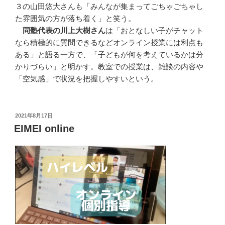
３の山田悠大さんも「みんなが集まってごちゃごちゃし
た雰囲気の方が落ち着く」と笑う。
同塾代表の川上大樹さん
は「おとなしい子がチャット
なら積極的に質問できるなどオンライン授業には利点も
ある」と語る一方で、「子どもが何を考えているかは分
かりづらい」と明かす。教室での授業は、雑談の内容や
「空気感」で状況を把握しやすいという。
投
2021年8月17日
稿
EIMEI online
日: