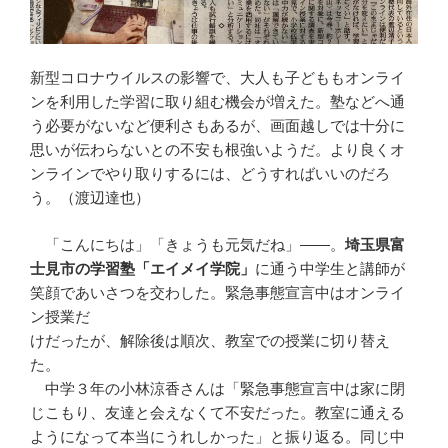
新型コロナウイルスの影響で、大人も子どももオンライ
ンを利用した学習に取り組む機会が増えた。塾などへ通
う必要がないなど便利さもあるが、画面越しでは十分に
思いが伝わらないとの不安も根強いようだ。より良くオ
ンラインでやり取りするには、どうすればいいのだろ
う。（渡辺達也）
「こんにちは」「きょうも元気だね」――。
埼玉県富
士見市の学習塾「エイメイ学院」
に通う中学生と講師が
笑顔であいさつを交わした。緊急事態宣言中はオンライ
ン授業だ
けだったが、解除後は順次、教室での授業に切り替え
た。
中学３年の小林涼香さんは「緊急事態宣言中は家に閉
じこもり、友達と会えなくて不安だった。教室に通える
ようになって本当にうれしかった」と振り返る。同じ中