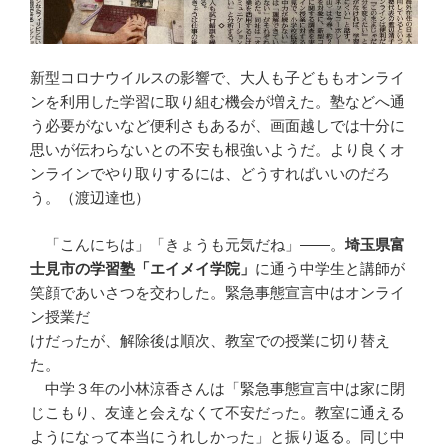
新型コロナウイルスの影響で、大人も子どももオンライ
ンを利用した学習に取り組む機会が増えた。塾などへ通
う必要がないなど便利さもあるが、画面越しでは十分に
思いが伝わらないとの不安も根強いようだ。より良くオ
ンラインでやり取りするには、どうすればいいのだろ
う。（渡辺達也）
「こんにちは」「きょうも元気だね」――。
埼玉県富
士見市の学習塾「エイメイ学院」
に通う中学生と講師が
笑顔であいさつを交わした。緊急事態宣言中はオンライ
ン授業だ
けだったが、解除後は順次、教室での授業に切り替え
た。
中学３年の小林涼香さんは「緊急事態宣言中は家に閉
じこもり、友達と会えなくて不安だった。教室に通える
ようになって本当にうれしかった」と振り返る。同じ中