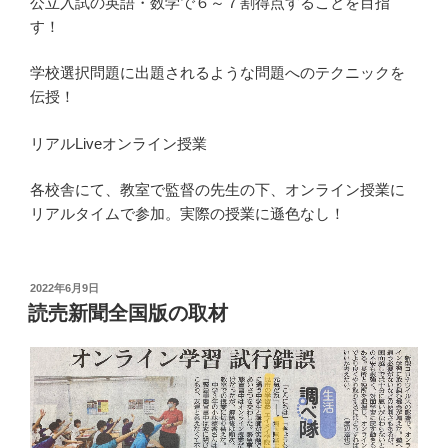
公立入試の英語・数学で６～７割得点することを目指
す！
学校選択問題に出題されるような問題へのテクニックを
伝授！
リアルLiveオンライン授業
各校舎にて、教室で監督の先生の下、オンライン授業に
リアルタイムで参加。実際の授業に遜色なし！
投
2022年6月9日
稿
読売新聞全国版の取材
日: