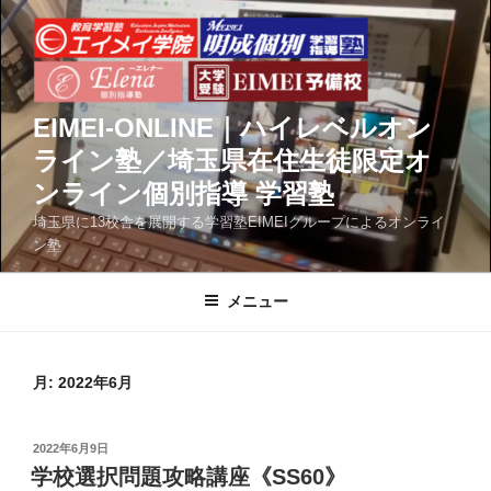
コ
ン
テ
ン
ツ
EIMEI-ONLINE｜ハイレベルオン
へ
ライン塾／埼玉県在住生徒限定オ
ス
ンライン個別指導 学習塾
キ
ッ
埼玉県に13校舎を展開する学習塾EIMEIグループによるオンライ
ン塾
プ
メニュー
月:
2022年6月
投
2022年6月9日
稿
学校選択問題攻略講座《SS60》
日: