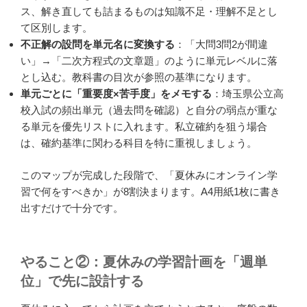
ス、解き直しても詰まるものは知識不足・理解不足とし
て区別します。
不正解の設問を単元名に変換する
：「大問3問2が間違
い」→「二次方程式の文章題」のように単元レベルに落
とし込む。教科書の目次が参照の基準になります。
単元ごとに「重要度×苦手度」をメモする
：埼玉県公立高
校入試の頻出単元（過去問を確認）と自分の弱点が重な
る単元を優先リストに入れます。私立確約を狙う場合
は、確約基準に関わる科目を特に重視しましょう。
このマップが完成した段階で、「夏休みにオンライン学
習で何をすべきか」が8割決まります。A4用紙1枚に書き
出すだけで十分です。
やること②：夏休みの学習計画を「週単
位」で先に設計する