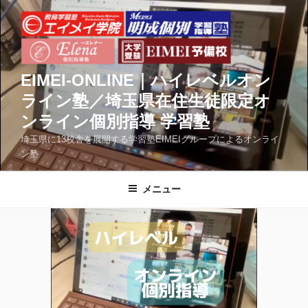
コ
ン
テ
ン
ツ
EIMEI-ONLINE｜ハイレベルオン
へ
ライン塾／埼玉県在住生徒限定オ
ス
ンライン個別指導 学習塾
キ
ッ
埼玉県に13校舎を展開する学習塾EIMEIグループによるオンライ
ン塾
プ
メニュー