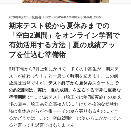
投
2026年6月28日
投稿者:
HIROKIKAWAKAMI0812@GMAIL.COM
稿
期末テスト後から夏休みまでの
日:
「空白2週間」をオンライン学習で
有効活用する方法｜夏の成績アッ
プを仕込む準備術
6月下旬から7月上旬にかけて、多くの中高生が「期末テ
ストが終わった！」と一息つく時期を迎えます。この解
放感は当然ですが、
テスト終了から夏休みスタートまで
の約2週間は、実は「夏の成績」を左右する非常に重要な
準備期間
です。北辰テスト（埼玉では年7回実施）の夏以
降の回や、埼玉県公立高校入試に向けた本格的な受験勉
強は夏休みからが本番――その夏を実りあるものにでき
るかどうかは、この「空白2週間」の使い方にかかってい
ると言っても過言ではありません。