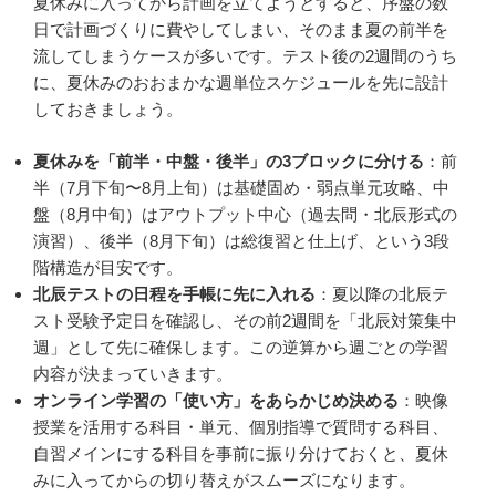
夏休みに入ってから計画を立てようとすると、序盤の数
日で計画づくりに費やしてしまい、そのまま夏の前半を
流してしまうケースが多いです。テスト後の2週間のうち
に、夏休みのおおまかな週単位スケジュールを先に設計
しておきましょう。
夏休みを「前半・中盤・後半」の3ブロックに分ける
：前
半（7月下旬〜8月上旬）は基礎固め・弱点単元攻略、中
盤（8月中旬）はアウトプット中心（過去問・北辰形式の
演習）、後半（8月下旬）は総復習と仕上げ、という3段
階構造が目安です。
北辰テストの日程を手帳に先に入れる
：夏以降の北辰テ
スト受験予定日を確認し、その前2週間を「北辰対策集中
週」として先に確保します。この逆算から週ごとの学習
内容が決まっていきます。
オンライン学習の「使い方」をあらかじめ決める
：映像
授業を活用する科目・単元、個別指導で質問する科目、
自習メインにする科目を事前に振り分けておくと、夏休
みに入ってからの切り替えがスムーズになります。