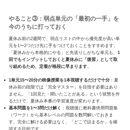
やること③：弱点単元の「最初の一手」を
今のうちに打っておく
夏休み前の2週間で、弱点リストの中から優先度が高い単
元を1〜2つだけ先に手をつけておくことをすすめます。
「夏休みから本格的にやる」と先送りしがちな単元も、
1
回でもインプットしておくと夏休みに「復習」として取
り組めるため、定着が格段に早まります
。
1単元15〜20分の映像授業を1本視聴するだけで十分
：夏
休み前の段階では「完全マスター」を目指す必要はあり
ません。「1回見た・聞いたことがある」という状態を作
るだけで、夏休み本番の学習速度が変わります。
基本問題を1〜3問だけ解く
：視聴後に教科書傍用問題集
（ワーク）から基本レベルの問題を数問解いておきま
す。完全に解ける必要はなく、「どこで詰まるか」を確
認する目的です。