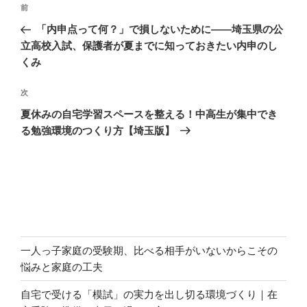
投
前
前
稿
の
「内申点って何？」で損しないために——埼玉県の公
ナ
投
立高校入試、保護者が夏までに知っておきたい内申のし
ビ
稿
くみ
ゲ
次
次
ー
の
シ
夏休みの自宅学習スペースを整える！中高生が集中でき
投
る勉強環境のつくり方【埼玉版】
ョ
稿
ン
一人っ子家庭の受験期、比べる相手がいないからこその
悩みと家庭の工夫
自宅で受ける「模試」の実力を出し切る環境づくり｜在