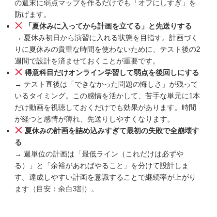
の週末に弱点マップを作るだけでも「オフにしすぎ」を
防げます。
「夏休みに入ってから計画を立てる」と先送りする
→ 夏休み初日から演習に入れる状態を目指す。計画づく
りに夏休みの貴重な時間を使わないために、テスト後の2
週間で設計を済ませておくことが重要です。
得意科目だけオンライン学習して弱点を後回しにする
→ テスト直後は「できなかった問題の悔しさ」が残って
いるタイミング。この感情を活かして、苦手な単元に1本
だけ動画を視聴しておくだけでも効果があります。時間
が経つと感情が薄れ、先送りしやすくなります。
夏休みの計画を詰め込みすぎて最初の失敗で全崩壊す
る
→ 週単位の計画は「最低ライン（これだけは必ずや
る）」と「余裕があればやること」を分けて設計しま
す。達成しやすい計画を意識することで継続率が上がり
ます（目安：余白3割）。