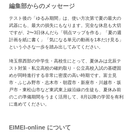
編集部からのメッセージ
テスト後の「ゆるみ期間」は、使い方次第で夏の最大の
武器にも、最大の損失にもなります。完全な休息も大切
ですが、2〜3日休んだら「弱点マップを作る」「夏の週
計画を紙に書く」「気になる単元の動画を1本だけ見る」
という小さな一歩を踏み出してみてください。
埼玉県西部の中学生・高校生にとって、夏休みは北辰テ
スト対策・私立高校の確約取り・公立高校入試の基礎固
めが同時進行する非常に密度の高い時期です。富士見
市・ふじみ野市・志木市・朝霞市・新座市・川越市・坂
戸市・東松山市など東武東上線沿線の生徒も、夏休み前
のこの準備期間をうまく活用して、8月以降の学習を有利
に進めてください。
EIMEI-online について