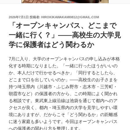
投
2026年7月1日
投稿者:
HIROKIKAWAKAMI0812@GMAIL.COM
稿
「オープンキャンパス、どこまで
日:
一緒に行く？」——高校生の大学見
学に保護者はどう関わるか
7月に入り、大学のオープンキャンパスの申し込みが本格
化する時期になりました。「一緒に行ったほうがいいの
か、本人だけで行かせるべきか」「同行するとしたら、
どこまで口を出していいのか」——高校生のお子さまを
持つ埼玉県内（川越市・ふじみ野市・志木市・三芳町・
朝霞市など）の保護者の方から、この時期によく聞かれ
る相談です。東武東上線沿線は池袋を通じて都内へのア
クセスが良く、都内・埼玉県内の大学を見学しやすい環
境にありますが、だからこそ「どう関わるか」の距離感
に迷う家庭も多いようです。今回はオープンキャンパス
への保護者の関わり方を整理します。