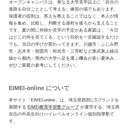
オープンキャンパスは、単なる大学見学以上に「自分の
進路を自分ごととして考える」練習の場でもあります。
保護者の役割は、答えを教えることではなく、本人が情
報を集め、比較し、判断する過程を後ろから支えること
です。夏の間に何校か見学の予定がある家庭は、「今日
はどこの何を見てくる」という目的を一言確認するだけ
でも、当日の学びが変わってきます。川越市・ふじみ野
市・志木市・朝霞市・和光市・三芳町など東武東上線沿
線から都内・県内の大学へ足を運ぶ機会が多い夏休み、
ぜひご家庭の参考にしてください。
EIMEI-online について
本サイト「EIMEI-online」は、埼玉県西部に5ブランドを
展開する
EIMEI教育学習塾グループ
が運営する、埼玉県
在住の中高生向けハイレベルオンライン個別指導塾で
す。