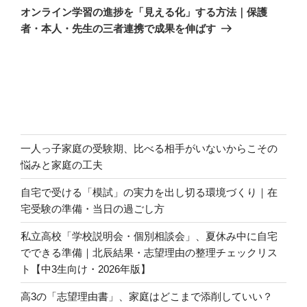
の
ー
オンライン学習の進捗を「見える化」する方法｜保護
投
シ
者・本人・先生の三者連携で成果を伸ばす
稿
ョ
ン
一人っ子家庭の受験期、比べる相手がいないからこその
悩みと家庭の工夫
自宅で受ける「模試」の実力を出し切る環境づくり｜在
宅受験の準備・当日の過ごし方
私立高校「学校説明会・個別相談会」、夏休み中に自宅
でできる準備｜北辰結果・志望理由の整理チェックリス
ト【中3生向け・2026年版】
高3の「志望理由書」、家庭はどこまで添削していい？