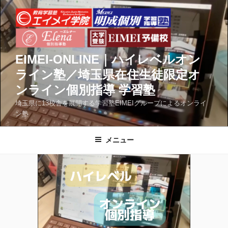
コ
ン
テ
ン
ツ
EIMEI-ONLINE｜ハイレベルオン
へ
ライン塾／埼玉県在住生徒限定オ
ス
ンライン個別指導 学習塾
キ
ッ
埼玉県に13校舎を展開する学習塾EIMEIグループによるオンライ
ン塾
プ
メニュー