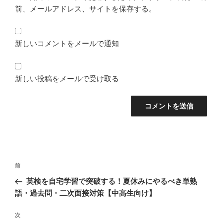
前、メールアドレス、サイトを保存する。
新しいコメントをメールで通知
新しい投稿をメールで受け取る
投
前
前
稿
の
英検を自宅学習で突破する！夏休みにやるべき単熟
ナ
投
語・過去問・二次面接対策【中高生向け】
ビ
稿
ゲ
次
次