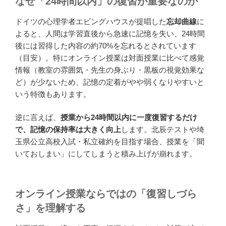
なぜ「24時間以内」の復習が重要なのか
ドイツの心理学者エビングハウスが提唱した
忘却曲線
に
よると、人間は学習直後から急速に記憶を失い、24時間
後には習得した内容の約70%を忘れるとされています
（目安）。特にオンライン授業は対面授業に比べて感覚
情報（教室の雰囲気・先生の身ぶり・黒板の視覚効果な
ど）が少ないため、記憶の定着がやや弱くなりやすいと
いう特徴もあります。
逆に言えば、
授業から24時間以内に一度復習するだけ
で、記憶の保持率は大きく向上
します。北辰テストや埼
玉県公立高校入試・私立確約を目指す場合、授業を「聞
いておしまい」にしてしまうと積み上げが崩れます。
オンライン授業ならではの「復習しづら
さ」を理解する