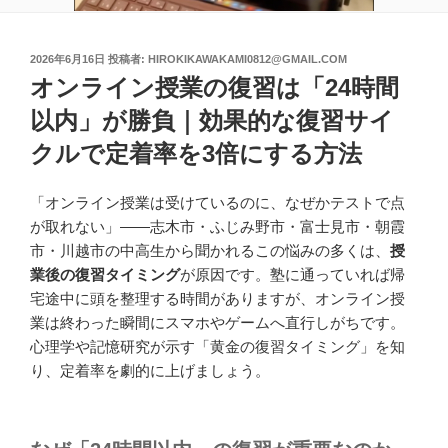
投
2026年6月16日
投稿者:
HIROKIKAWAKAMI0812@GMAIL.COM
稿
オンライン授業の復習は「24時間
日:
以内」が勝負｜効果的な復習サイ
クルで定着率を3倍にする方法
「オンライン授業は受けているのに、なぜかテストで点
が取れない」——志木市・ふじみ野市・富士見市・朝霞
市・川越市の中高生から聞かれるこの悩みの多くは、
授
業後の復習タイミング
が原因です。塾に通っていれば帰
宅途中に頭を整理する時間がありますが、オンライン授
業は終わった瞬間にスマホやゲームへ直行しがちです。
心理学や記憶研究が示す「黄金の復習タイミング」を知
り、定着率を劇的に上げましょう。