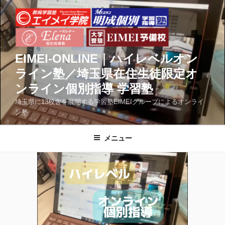
コ
ン
テ
ン
ツ
EIMEI-ONLINE｜ハイレベルオン
へ
ライン塾／埼玉県在住生徒限定オ
ス
ンライン個別指導 学習塾
キ
ッ
埼玉県に13校舎を展開する学習塾EIMEIグループによるオンライ
ン塾
プ
メニュー