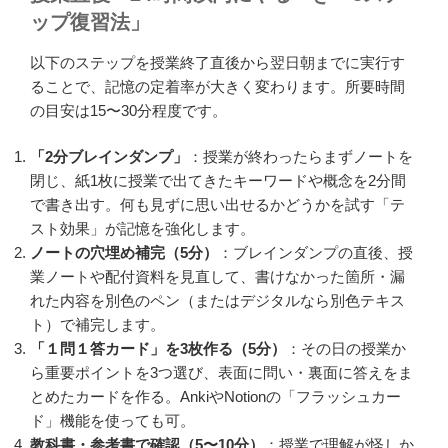
ップ復習法」
以下のステップを授業終了直後から翌日朝までに実行す
ることで、記憶の定着率が大きく変わります。所要時間
の目安は15〜30分程度です。
「2分ブレインダンプ」
：授業が終わったらまずノートを
閉じ、紙1枚に授業で出てきたキーワードや概念を2分間
で書き出す。何も見ずに思い出せるかどうかを試す「テ
スト効果」が記憶を強化します。
ノートの穴埋め補完（5分）
：ブレインダンプの直後、授
業ノートや配付資料を見直して、書けなかった箇所・漏
れた内容を別色のペン（またはデジタルなら別色テキス
ト）で補完します。
「１問１答カード」を3枚作る（5分）
：その日の授業か
ら重要ポイントを3つ選び、表面に問い・裏面に答えをま
とめたカードを作る。AnkiやNotionの「フラッシュカー
ド」機能を使っても可。
教科書・参考書で確認（5〜10分）
：授業で理解が怪しか