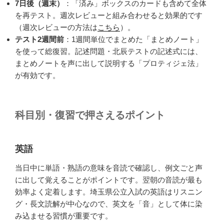
7日後（週末）
：「済み」ボックスのカードも含めて全体
を再テスト。週次レビューと組み合わせると効果的です
（週次レビューの方法は
こちら
）。
テスト2週間前
：1週間単位でまとめた「まとめノート」
を使って総復習。記述問題・北辰テストの記述式には、
まとめノートを声に出して説明する「プロティジェ法」
が有効です。
科目別・復習で押さえるポイント
英語
当日中に単語・熟語の意味を音読で確認し、例文ごと声
に出して覚えることがポイントです。翌朝の音読が最も
効率よく定着します。埼玉県公立入試の英語はリスニン
グ・長文読解が中心なので、英文を「音」として体に染
み込ませる習慣が重要です。