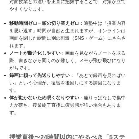
対面授業との違いを正直に把握することで、対策が立て
やすくなります。
移動時間ゼロ＝頭の切り替えゼロ
：通塾中は「授業内容
を思い返す」時間が自然と生まれますが、オンラインは
画面を閉じた瞬間に別の刺激（SNS・ゲーム）にさらさ
れます。
ノートが断片化しやすい
：画面を見ながらノートを取る
際、書きながら聞くのが難しく、メモが飛び飛びになり
がちです。
録画に頼って先送りしやすい
：「あとで録画を見ればい
い」という心理が、復習を後回しにする誘因になりま
す。
体が動かないため眠くなりやすい
：座りっぱなしで集中
力が落ち、授業終了直後に疲労感が強い場合もありま
す。
授業直後〜24時間以内にやるべき「5ステ