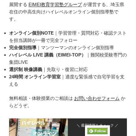
展開する
EIMEI教育学習塾グループ
が運営する、埼玉県
在住の中高生向けハイレベルオンライン個別指導塾で
す。
オンライン個別NOTE
｜学習管理・質問対応・確認テスト
を担当講師が一冊で完全フォロー
完全個別指導
｜マンツーマンのオンライン個別指導
ハイレベル LIVE 講義（EIMEI-TOP）
｜難関校受験専門の
集団LIVE
選択制 映像講義
｜先取り・復習に対応
24時間 オンライン学習室
｜適度な緊張感で自宅学習を支
える
無料相談・体験授業のご相談は
お問い合わせフォーム
か
らどうぞ。
＼ 最新情報をチェック ／