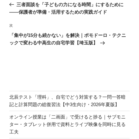
の
三者面談を「子どもの力になる時間」にするために
ナ
投
——保護者が準備・活用するための実践ガイド
ビ
稿
ゲ
次
次
の
ー
「集中が15分も続かない」を解決｜ポモドーロ・テクニ
投
シ
ックで変わる中高生の自宅学習【埼玉版】
稿
ョ
ン
北辰テスト「理科」、自宅でどう対策する？一問一答暗
記と計算問題の総復習法【中3生向け・2026年夏版】
オンライン授業は「二画面」で受けると捗る｜サブモニ
ター・タブレット併用で資料とライブ映像を同時に見る
工夫