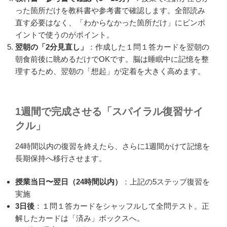
った箇所だけを教科書や参考書で確認します。全部読み
直す必要はなく、「わからなかった箇所だけ」にピンポ
イントで使うのがポイント。
翌朝の「2分見直し」
：作成した１問１答カードを翌朝の
朝食前後に眺めるだけでOKです。脳は睡眠中に記憶を整
理するため、翌朝の「想起」が定着を大きく高めます。
1週間で完成させる「スパイラル復習サイ
クル」
24時間以内の復習を終えたら、さらに1週間かけて記憶を
長期保持へ移行させます。
授業当日〜翌日（24時間以内）
：上記の5ステップ復習を
実施
3日後
：１問１答カードをシャッフルして全問テスト。正
解したカードは「済み」ボックスへ。