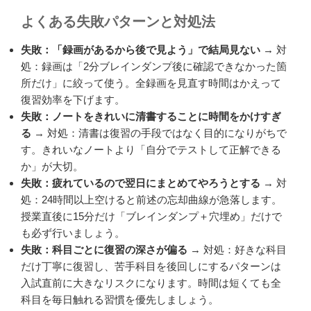
よくある失敗パターンと対処法
失敗：「録画があるから後で見よう」で結局見ない
→ 対
処：録画は「2分ブレインダンプ後に確認できなかった箇
所だけ」に絞って使う。全録画を見直す時間はかえって
復習効率を下げます。
失敗：ノートをきれいに清書することに時間をかけすぎ
る
→ 対処：清書は復習の手段ではなく目的になりがちで
す。きれいなノートより「自分でテストして正解できる
か」が大切。
失敗：疲れているので翌日にまとめてやろうとする
→ 対
処：24時間以上空けると前述の忘却曲線が急落します。
授業直後に15分だけ「ブレインダンプ＋穴埋め」だけで
も必ず行いましょう。
失敗：科目ごとに復習の深さが偏る
→ 対処：好きな科目
だけ丁寧に復習し、苦手科目を後回しにするパターンは
入試直前に大きなリスクになります。時間は短くても全
科目を毎日触れる習慣を優先しましょう。