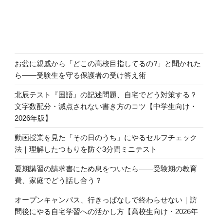
ン
お盆に親戚から「どこの高校目指してるの?」と聞かれた
ら――受験生を守る保護者の受け答え術
北辰テスト『国語』の記述問題、自宅でどう対策する？
文字数配分・減点されない書き方のコツ【中学生向け・
2026年版】
動画授業を見た「その日のうち」にやるセルフチェック
法｜理解したつもりを防ぐ3分間ミニテスト
夏期講習の請求書にため息をついたら――受験期の教育
費、家庭でどう話し合う？
オープンキャンパス、行きっぱなしで終わらせない｜訪
問後にやる自宅学習への活かし方【高校生向け・2026年