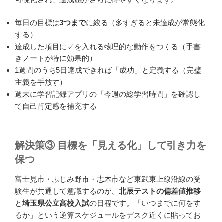
毎日の目標は
3つまで
に絞る（多すぎると未達成が常態化
する）
達成した項目に✓を入れる物理的な動作をつくる（手書
きノートが特に効果的）
1週間のうち5日達成できれば「成功」と定義する（完璧
主義を手放す）
週末に学習記録アプリの「今週の総学習時間」を確認し
て自己肯定感を補充する
解決策③ 目標を「見える化」して引き力を
保つ
富士見市・ふじみ野市・志木市など東武東上線沿線の受
験生が共通して意識するのが、
北辰テストの偏差値推移
と
埼玉県公立高校入試
の日程です。「いつまでに何をす
るか」という逆算スケジュールをデスク近くに貼ってお