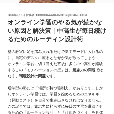
投
2026年6月5日
投稿者:
HIROKIKAWAKAMI0812@GMAIL.COM
稿
オンライン学習のやる気が続かな
日:
い原因と解決策｜中高生が毎日続け
るためのルーティン設計術
塾の教室に足を踏み入れるだけで集中モードに入れるの
に、自宅のデスクに座るとなぜか気が散ってしまう——
オンライン学習に切り替えた直後に多くの中高生が経験
するこの「モチベーションの壁」は、
意志力の問題では
なく、環境設計の問題
です。
通学型の塾には「場所が持つ強制力」があります。しか
しオンライン学習では、学習を始めるためのエネルギー
（起動コスト）を自分で生み出さなければなりません。
この記事では、意志力に頼らずに毎日の学習を継続させ
るための「ルーティン設計」と「仕組みづくり」を具体