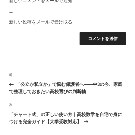
新しいコメントをメールで通知
新しい投稿をメールで受け取る
投
前
前
稿
の
「公立か私立か」で悩む保護者へ――中3の今、家庭
ナ
投
で整理しておきたい高校選びの判断軸
ビ
稿
ゲ
次
次
の
ー
「チャート式」の正しい使い方｜高校数学を自宅で身に
投
シ
つける完全ガイド【大学受験対応】
稿
ョ