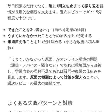
毎日頑張るだけでなく、
週に1回立ち止まって振り返る
習
慣が長期的な継続を支えます。週次レビューは10〜15分
程度で十分です。
できたこと
を3つ書き出す（自己肯定感の維持）
うまくいかなかったこと
とその原因を1つ特定する
来週変えること
を1つだけ決める（小さな改善の積み重
ね）
「うまくいかなかった原因」がオンライン環境の問題
（通信・デバイス・騒音など）であれば環境面から改善
し、学習内容の理解不足であれば質問や復習の仕組みを
見直します。
原因の種類によって対策を変える
ことが、
週次レビューの最大の価値です。
よくある失敗パターンと対策