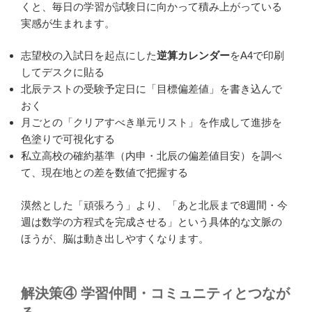
くと、毎日の学習が試験日に向かって積み上がっている
実感が生まれます。
志望校の入試日を起点にした
逆算カレンダー
をA4で印刷
してデスクに貼る
北辰テストの受験予定日に「目標偏差値」を書き込んで
おく
月ごとの「クリアすべき単元リスト」を作成して進捗を
色塗りで可視化する
私立高校の確約基準（内申・北辰の偏差値目安）を調べ
て、現在地との差を数値で把握する
漠然とした「頑張ろう」より、「あと北辰まで8週間・今
週は数学の方程式を完成させる」という具体的な文脈の
ほうが、脳は動き出しやすくなります。
解決策④ 学習仲間・コミュニティとつなが