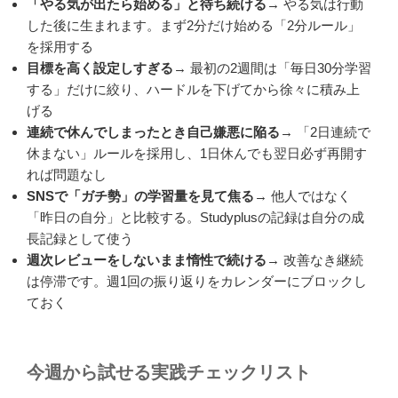
「やる気が出たら始める」と待ち続ける
→ やる気は行動
した後に生まれます。まず2分だけ始める「2分ルール」
を採用する
目標を高く設定しすぎる
→ 最初の2週間は「毎日30分学習
する」だけに絞り、ハードルを下げてから徐々に積み上
げる
連続で休んでしまったとき自己嫌悪に陥る
→ 「2日連続で
休まない」ルールを採用し、1日休んでも翌日必ず再開す
れば問題なし
SNSで「ガチ勢」の学習量を見て焦る
→ 他人ではなく
「昨日の自分」と比較する。Studyplusの記録は自分の成
長記録として使う
週次レビューをしないまま惰性で続ける
→ 改善なき継続
は停滞です。週1回の振り返りをカレンダーにブロックし
ておく
今週から試せる実践チェックリスト