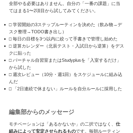
全部やる必要はありません。自分の「一番の課題」に当
てはまる1〜2項目から試してみてください。
□ 学習開始の3ステップルーティンを決めた（飲み物→デ
スク整理→TODO書き出し）
□ 毎日の目標を3つ以内に絞って手書きで管理し始めた
□ 逆算カレンダー（北辰テスト・入試日から逆算）をデス
クに貼った
□ バーチャル自習室またはStudyplusを「入室するだけ」
から試した
□ 週次レビュー（10分・週1回）をスケジュールに組み込
んだ
□ 「2日連続で休まない」ルールを自分ルールに採用した
編集部からのメッセージ
モチベーションは「あるかないか」の二択ではなく、
仕
組みによって安定させられるもの
です。毎朝ルーティン