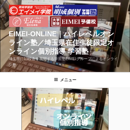
コ
ン
テ
ン
ツ
EIMEI-ONLINE｜ハイレベルオン
へ
ライン塾／埼玉県在住生徒限定オ
ス
ンライン個別指導 学習塾
キ
ッ
埼玉県に13校舎を展開する学習塾EIMEIグループによるオンライ
ン塾
プ
メニュー