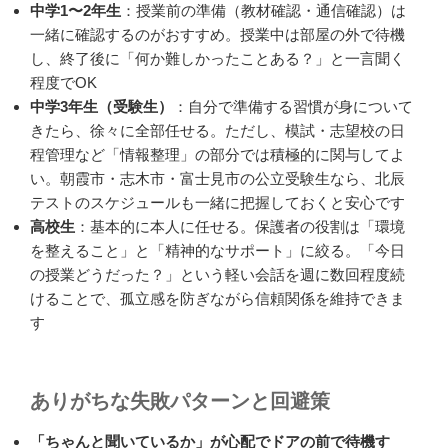
中学1〜2年生
：授業前の準備（教材確認・通信確認）は
一緒に確認するのがおすすめ。授業中は部屋の外で待機
し、終了後に「何か難しかったことある？」と一言聞く
程度でOK
中学3年生（受験生）
：自分で準備する習慣が身について
きたら、徐々に全部任せる。ただし、模試・志望校の日
程管理など「情報整理」の部分では積極的に関与してよ
い。朝霞市・志木市・富士見市の公立受験生なら、北辰
テストのスケジュールも一緒に把握しておくと安心です
高校生
：基本的に本人に任せる。保護者の役割は「環境
を整えること」と「精神的なサポート」に絞る。「今日
の授業どうだった？」という軽い会話を週に数回程度続
けることで、孤立感を防ぎながら信頼関係を維持できま
す
ありがちな失敗パターンと回避策
「ちゃんと聞いているか」が心配でドアの前で待機す