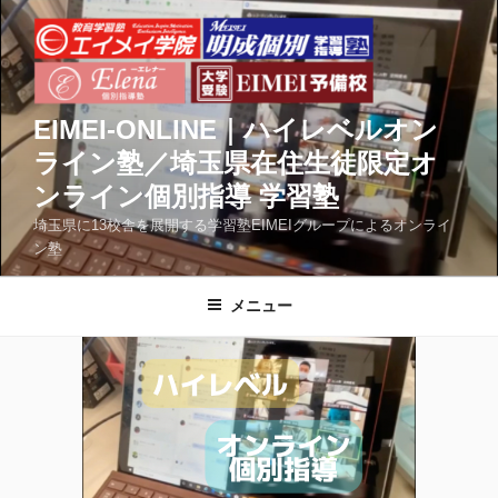
コ
ン
テ
ン
ツ
EIMEI-ONLINE｜ハイレベルオン
へ
ライン塾／埼玉県在住生徒限定オ
ス
ンライン個別指導 学習塾
キ
ッ
埼玉県に13校舎を展開する学習塾EIMEIグループによるオンライ
ン塾
プ
メニュー