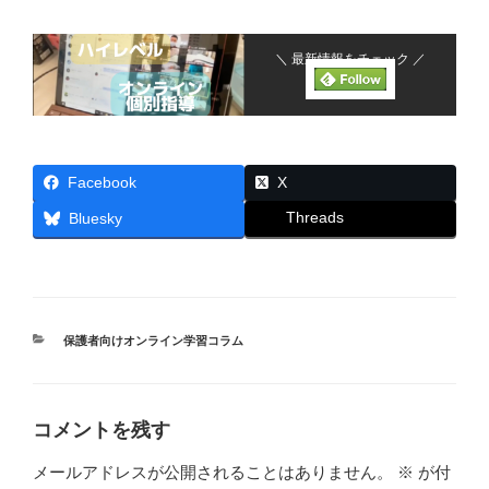
＼ 最新情報をチェック ／
Facebook
X
Threads
Bluesky
カ
保護者向けオンライン学習コラム
テ
ゴ
リ
ー
コメントを残す
メールアドレスが公開されることはありません。
※
が付