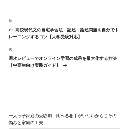
投
前
前
稿
の
高校現代文の自宅学習法｜記述・論述問題を自分でト
ナ
投
レーニングするコツ【大学受験対応】
ビ
稿
ゲ
次
次
の
ー
週次レビューでオンライン学習の成果を最大化する方法
投
シ
【中高生向け実践ガイド】
稿
ョ
ン
一人っ子家庭の受験期、比べる相手がいないからこその
悩みと家庭の工夫