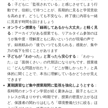
る
：子どもに「監視されている」と感じさせてしまう行
動です。信頼して待つことが、長期的に見ると学習意欲
を高めます。どうしても不安なら、終了後に内容を一緒
に見直す時間を設けましょう
オンライン授業を「録画してあるから大丈夫」と軽く見
る
：アーカイブがある授業でも、リアルタイム参加のほ
うが集中度・理解度ともに高いというのが現場の声で
す。録画頼みの「後でいつでも見られる」感覚が、集中
力の低下を招くことがあります
子どもが「わかった」と言ったら安心する
：「わかっ
た」は「面倒くさい」の代替語になりがちです。授業後
に「どんな問題が出た？」「どこが難しかった？」と具
体的に聞くことで、本当に理解しているかどうかが見え
てきます
夏期講習など集中授業期間に監視を強化しようとする
：
長時間のオンライン学習が続く夏休みは、親子ともにス
トレスが高まりやすい時期です。授業の密度が上がるほ
ど、保護者の関わりはむしろ「環境整備だけに絞る」ほ