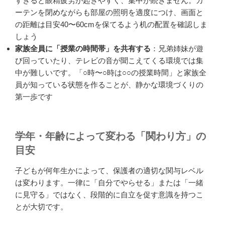
すぎると眼精疲労が起きやすく、集中が続きません。カ
ーテンを閉めながらも部屋の照明を適度につけ、画面と
の距離は目安40〜60cmを保てるよう机の配置を確認しま
しょう
家族全員に「授業の時間帯」を共有する
：兄弟姉妹が遊
び回っていたり、テレビの音が聞こえてくる環境では集
中が難しいです。「○時〜○時は○○の授業時間」と家族全
員が知っている状態を作ることが、静かな環境づくりの
第一歩です
学年・年齢によって変わる「関わり方」の
目安
子どもが何年生かによって、保護者の適切な関与レベル
は変わります。一律に「自分でやらせる」または「一緒
に見守る」ではなく、段階的に自立を促す意識を持つこ
とが大切です。