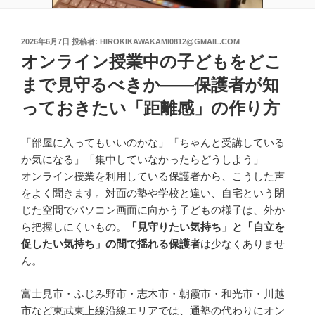
投
2026年6月7日
投稿者:
HIROKIKAWAKAMI0812@GMAIL.COM
稿
オンライン授業中の子どもをどこ
日:
まで見守るべきか――保護者が知
っておきたい「距離感」の作り方
「部屋に入ってもいいのかな」「ちゃんと受講している
か気になる」「集中していなかったらどうしよう」――
オンライン授業を利用している保護者から、こうした声
をよく聞きます。対面の塾や学校と違い、自宅という閉
じた空間でパソコン画面に向かう子どもの様子は、外か
ら把握しにくいもの。
「見守りたい気持ち」と「自立を
促したい気持ち」の間で揺れる保護者
は少なくありませ
ん。
富士見市・ふじみ野市・志木市・朝霞市・和光市・川越
市など東武東上線沿線エリアでは、通塾の代わりにオン