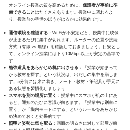
オンライン授業の質を高めるために、
保護者が事前に準
備できること
はたくさんあります。授業中に関わるよ
り、授業前の準備のほうがはるかに効果的です。
通信環境を確認する
：Wi-Fiが不安定だと、授業中に映像
が止まるたびに集中が切れます。ルーターの位置や接続
方式（有線 vs 無線）を確認しておきましょう。目安とし
て、オンライン授業には下り10Mbps以上が安定の基準で
す
勉強道具をあらかじめ机に出させる
：「授業が始まって
から教材を探す」という状況は、出だしの集中を崩しま
す。5分前には席に着き、ノート・教材・筆記具が手元に
ある状態を習慣化しましょう
スマホを別の場所に置く
：授業中にスマホが机の上にあ
ると、通知のたびに意識が向きます。「授業中は別室に
置く」か「機内モードにする」というルールをあらかじ
め決めておくと効果的です
照明と姿勢に気を配る
：画面の明るさに対して部屋が暗