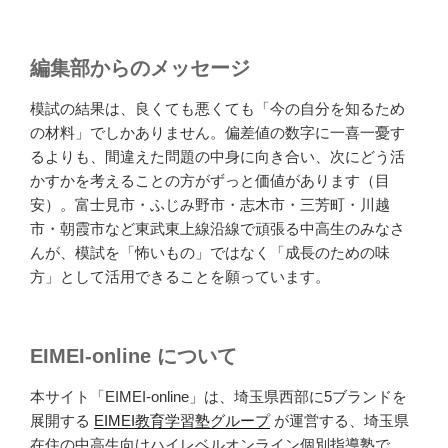
編集部からのメッセージ
模試の結果は、良くても悪くても「今の自分を知るため
の材料」でしかありません。偏差値の数字に一喜一憂す
るよりも、間違えた問題の中身に向き合い、次にどう活
かすかを考えることの方がずっと価値があります（目
安）。富士見市・ふじみ野市・志木市・三芳町・川越
市・朝霞市など東武東上線沿線で頑張る中高生のみなさ
んが、模試を「怖いもの」ではなく「成長のための味
方」として活用できることを願っています。
EIMEI-online について
本サイト「EIMEI-online」は、埼玉県西部に5ブランドを
展開する
EIMEI教育学習塾グループ
が運営する、埼玉県
在住の中高生向けハイレベルオンライン個別指導塾で