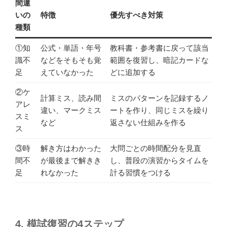
間違
いの
特徴
優先すべき対策
種類
①知
公式・単語・年号
教科書・参考書に戻って該当
識不
などをそもそも覚
範囲を復習し、暗記カードな
足
えていなかった
どに追加する
②ケ
計算ミス、読み間
ミスのパターンを記録するノ
アレ
違い、マークミス
ートを作り、同じミスを繰り
スミ
など
返さない仕組みを作る
ス
③時
解き方はわかった
大問ごとの時間配分を見直
間不
が最後まで解きき
し、普段の演習からタイムを
足
れなかった
計る習慣をつける
4. 模試復習の4ステップ