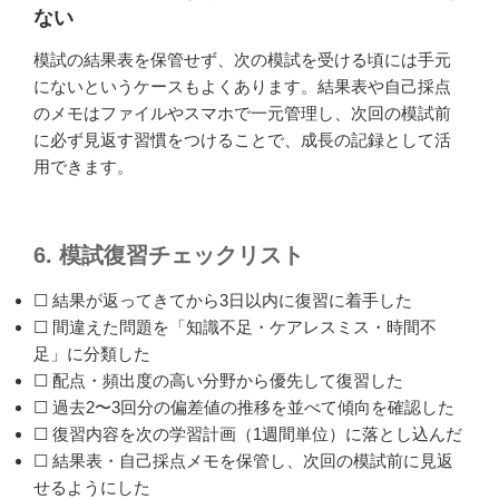
ない
模試の結果表を保管せず、次の模試を受ける頃には手元
にないというケースもよくあります。結果表や自己採点
のメモはファイルやスマホで一元管理し、次回の模試前
に必ず見返す習慣をつけることで、成長の記録として活
用できます。
6. 模試復習チェックリスト
☐ 結果が返ってきてから3日以内に復習に着手した
☐ 間違えた問題を「知識不足・ケアレスミス・時間不
足」に分類した
☐ 配点・頻出度の高い分野から優先して復習した
☐ 過去2〜3回分の偏差値の推移を並べて傾向を確認した
☐ 復習内容を次の学習計画（1週間単位）に落とし込んだ
☐ 結果表・自己採点メモを保管し、次回の模試前に見返
せるようにした