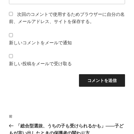
次回のコメントで使用するためブラウザーに自分の名
前、メールアドレス、サイトを保存する。
新しいコメントをメールで通知
新しい投稿をメールで受け取る
投
前
前
稿
の
「総合型選抜、うちの子も受けられるかも」——子ど
ナ
投
もが言い出したときの保護者の関わり方