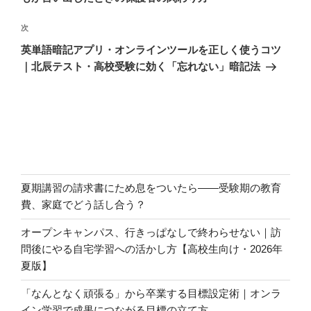
ビ
稿
ゲ
次
次
の
ー
英単語暗記アプリ・オンラインツールを正しく使うコツ
投
シ
｜北辰テスト・高校受験に効く「忘れない」暗記法
稿
ョ
ン
夏期講習の請求書にため息をついたら――受験期の教育
費、家庭でどう話し合う？
オープンキャンパス、行きっぱなしで終わらせない｜訪
問後にやる自宅学習への活かし方【高校生向け・2026年
夏版】
「なんとなく頑張る」から卒業する目標設定術｜オンラ
イン学習で成果につながる目標の立て方