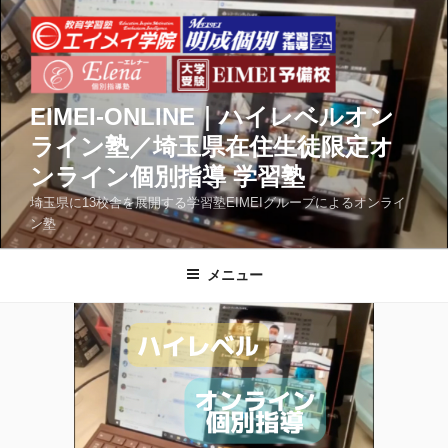
コ
ン
テ
ン
ツ
EIMEI-ONLINE｜ハイレベルオン
へ
ライン塾／埼玉県在住生徒限定オ
ス
ンライン個別指導 学習塾
キ
ッ
埼玉県に13校舎を展開する学習塾EIMEIグループによるオンライ
ン塾
プ
メニュー