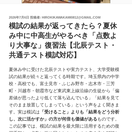
投
2026年7月6日
投稿者:
HIROKIKAWAKAMI0812@GMAIL.COM
稿
模試の結果が返ってきたら？夏休
日:
み中に中高生がやるべき「点数よ
り大事な」復習法【北辰テスト・
共通テスト模試対応】
夏休み中に受けた北辰テストや実力テスト、大学受験模
試の結果が続々と返ってくる時期です。埼玉県内の中学
校・高校でも、富士見市・ふじみ野市・志木市・三芳
町・川越市・朝霞市など東武東上線沿線の生徒から「偏
差値が思ったより低くて落ち込んでいる」「結果を見て
そのまま放置してしまっている」という声をよく聞きま
す。実は模試は
「受けること」よりも「結果をどう分析
し、次に活かすか」の方が何倍も価値がある
ものです。
この記事では、模試の結果を最大限に活用するための復