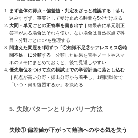
まず全体の得点・偏差値・判定をざっと確認する
｜落ち
込みすぎず、事実として受け止める時間を5分だけ取る
大問・単元ごとの正答率を書き出す
｜結果表に単元別正
答率がある場合はそれを使い、ない場合は自己採点で科
目・分野ごとに○×を整理する
間違えた問題を1問ずつ「①知識不足②ケアレスミス③時
間不足」に分類する
｜分類した結果を苦手ノートやスマ
ホのメモにまとめておくと、後で見返しやすい
優先順位をつけて次の模試までの学習計画に落とし込む
｜配点が高い分野・頻出分野から着手し、1週間単位で
「いつ・何を復習するか」を決める
5. 失敗パターンとリカバリー方法
失敗① 偏差値が下がって勉強へのやる気を失う