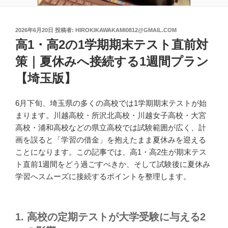
投
2026年6月20日
投稿者:
HIROKIKAWAKAMI0812@GMAIL.COM
稿
高1・高2の1学期期末テスト直前対
日:
策｜夏休みへ接続する1週間プラン
【埼玉版】
6月下旬、埼玉県の多くの高校では1学期期末テストが始
まります。川越高校・所沢北高校・川越女子高校・大宮
高校・浦和高校などの県立高校では試験範囲が広く、計
画を誤ると「学習の借金」を抱えたまま夏休みを迎える
ことになります。この記事では、高1・高2生が期末テス
ト直前1週間をどう過ごすべきか、そして試験後に夏休み
学習へスムーズに接続するポイントを整理します。
1. 高校の定期テストが大学受験に与える2