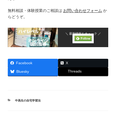
無料相談・体験授業のご相談は
お問い合わせフォーム
か
らどうぞ。
＼ 最新情報をチェック ／
Facebook
X
Threads
Bluesky
カ
中高生の自宅学習法
テ
ゴ
リ