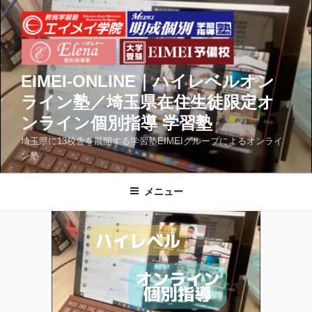
コ
ン
テ
ン
ツ
EIMEI-ONLINE｜ハイレベルオン
へ
ライン塾／埼玉県在住生徒限定オ
ス
ンライン個別指導 学習塾
キ
ッ
埼玉県に13校舎を展開する学習塾EIMEIグループによるオンライ
ン塾
プ
メニュー