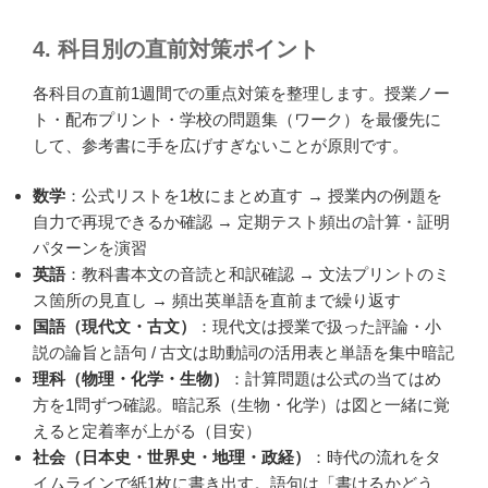
4. 科目別の直前対策ポイント
各科目の直前1週間での重点対策を整理します。授業ノー
ト・配布プリント・学校の問題集（ワーク）を最優先に
して、参考書に手を広げすぎないことが原則です。
数学
：公式リストを1枚にまとめ直す → 授業内の例題を
自力で再現できるか確認 → 定期テスト頻出の計算・証明
パターンを演習
英語
：教科書本文の音読と和訳確認 → 文法プリントのミ
ス箇所の見直し → 頻出英単語を直前まで繰り返す
国語（現代文・古文）
：現代文は授業で扱った評論・小
説の論旨と語句 / 古文は助動詞の活用表と単語を集中暗記
理科（物理・化学・生物）
：計算問題は公式の当てはめ
方を1問ずつ確認。暗記系（生物・化学）は図と一緒に覚
えると定着率が上がる（目安）
社会（日本史・世界史・地理・政経）
：時代の流れをタ
イムラインで紙1枚に書き出す。語句は「書けるかどう