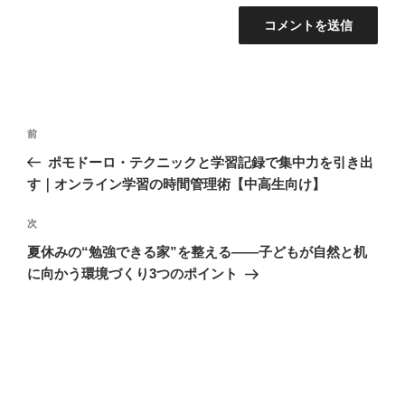
投
前
前
稿
の
ポモドーロ・テクニックと学習記録で集中力を引き出
ナ
投
す｜オンライン学習の時間管理術【中高生向け】
ビ
稿
ゲ
次
次
の
ー
夏休みの“勉強できる家”を整える——子どもが自然と机
投
シ
に向かう環境づくり3つのポイント
稿
ョ
ン