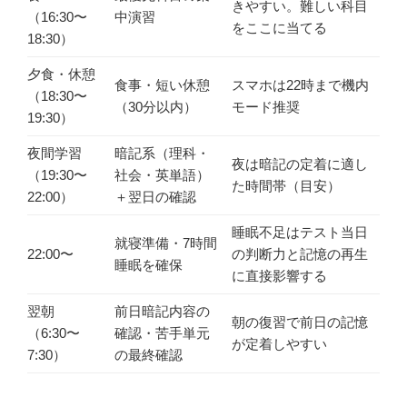
きやすい。難しい科目
（16:30〜
中演習
をここに当てる
18:30）
夕食・休憩
食事・短い休憩
スマホは22時まで機内
（18:30〜
（30分以内）
モード推奨
19:30）
夜間学習
暗記系（理科・
夜は暗記の定着に適し
（19:30〜
社会・英単語）
た時間帯（目安）
22:00）
＋翌日の確認
睡眠不足はテスト当日
就寝準備・7時間
22:00〜
の判断力と記憶の再生
睡眠を確保
に直接影響する
翌朝
前日暗記内容の
朝の復習で前日の記憶
（6:30〜
確認・苦手単元
が定着しやすい
7:30）
の最終確認