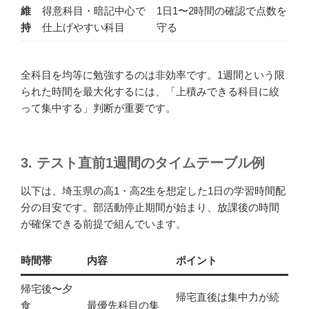
維
得意科目・暗記中心で
1日1〜2時間の確認で点数を
持
仕上げやすい科目
守る
全科目を均等に勉強するのは非効率です。1週間という限
られた時間を最大化するには、「上積みできる科目に絞
って集中する」判断が重要です。
3. テスト直前1週間のタイムテーブル例
以下は、埼玉県の高1・高2生を想定した1日の学習時間配
分の目安です。部活動停止期間が始まり、放課後の時間
が確保できる前提で組んでいます。
時間帯
内容
ポイント
帰宅後〜夕
帰宅直後は集中力が続
食
最優先科目の集