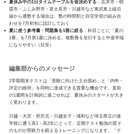
夏休み中の1日タイムテーブルを仮決めする
：志木市・朝
霞市・ふじみ野市・富士見市・川越市など東武東上線沿
線から通塾する場合は、塾の時間割と自宅学習の組み合
わせを7月初旬に設計しておく
夏に使う参考書・問題集を1冊に絞る
：科目ごとに「夏の
1冊」を7月第1週に決める。複数冊を並行すると中途半端
になりやすい（目安）
編集部からのメッセージ
1学期期末テストは「受験に向けた土台固め」と「内申・
評定の維持」を同時に達成できる貴重な機会です。直前
の1週間を計画的に過ごせれば、夏休みのスタートが大き
く変わります。
川越・大宮・所沢北・川越女子・浦和など埼玉県立の進
学校に通う高1・高2生にとって、定期テスト勉強の質そ
のものが受験力を鍛えるトレーニングになります。「テ