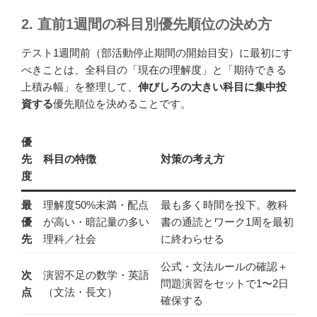
2. 直前1週間の科目別優先順位の決め方
テスト1週間前（部活動停止期間の開始目安）に最初にす
べきことは、全科目の「現在の理解度」と「期待できる
上積み幅」を整理して、
伸びしろの大きい科目に集中投
資する
優先順位を決めることです。
優
先
科目の特徴
対策の考え方
度
最
理解度50%未満・配点
最も多く時間を投下。教科
優
が高い・暗記量の多い
書の通読とワーク1周を最初
先
理科／社会
に終わらせる
公式・文法ルールの確認＋
次
演習不足の数学・英語
問題演習をセットで1〜2日
点
（文法・長文）
確保する