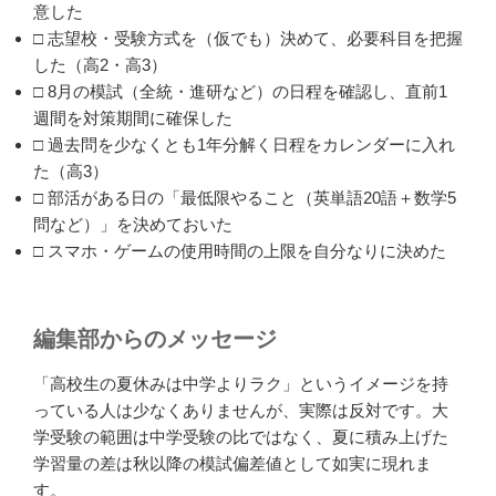
意した
□ 志望校・受験方式を（仮でも）決めて、必要科目を把握
した（高2・高3）
□ 8月の模試（全統・進研など）の日程を確認し、直前1
週間を対策期間に確保した
□ 過去問を少なくとも1年分解く日程をカレンダーに入れ
た（高3）
□ 部活がある日の「最低限やること（英単語20語＋数学5
問など）」を決めておいた
□ スマホ・ゲームの使用時間の上限を自分なりに決めた
編集部からのメッセージ
「高校生の夏休みは中学よりラク」というイメージを持
っている人は少なくありませんが、実際は反対です。大
学受験の範囲は中学受験の比ではなく、夏に積み上げた
学習量の差は秋以降の模試偏差値として如実に現れま
す。