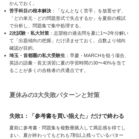
かんでおく。
苦手科目の根本解決
：「なんとなく苦手」を放置せず、
「どの単元・どの問題形式で失点するか」を夏前の模試
で分析し、問題集で集中処理する。
2次試験・私大対策
：志望校の過去問を夏に1〜2年分解い
て「出題傾向の把握」だけ済ませておく。点数より傾向
確認が目的。
埼玉・首都圏の私大受験生
：早慶・MARCHを狙う場合、
英語の語彙・長文演習に夏の学習時間の30〜40%を当て
ることが多くの合格者の共通点です。
夏休みの3大失敗パターンと対策
失敗1：「参考書を買い揃えた」だけで終わる
夏前に参考書・問題集を複数冊購入して満足感を得てし
まい、夏が終わってもどれも7割以上残っているパター