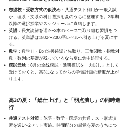
志望校・受験方式の仮決め
：共通テスト利用か一般入試
か、理系・文系の科目選択を夏のうちに整理する。2学期
以降の選択授業やスケジュールに直結します。
英語
：長文読解を週2〜3本のペースで取り組む習慣をつ
ける。英単語は1800〜2000語レベルへ引き上げる夏にす
る。
数学
：数学Ⅱ・Bの進捗確認と先取り。三角関数・指数対
数・数列の基礎が残っているなら夏に集中処理する。
模試受験
：8月の全統模試・進研模試を「力試し」として
受けておくと、高3になってからの学習計画の精度が上が
ります。
高3の夏：「総仕上げ」と「弱点潰し」の同時進
行
共通テスト対策
：英語・数学・国語の共通テスト形式演
習を週1〜2セット実施。時間配分の感覚を夏のうちにつ