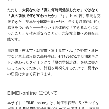
ただし、
大切なのは「夏に何時間勉強したか」ではなく
「夏の前後で何が変わったか」
です。1つの苦手単元を克
服できた、英単語を500語増やせた、長文を時間内に解く
感覚をつかめた——そういう具体的な「できるようにな
ったこと」が積み重なることが、志望校合格への最短距
離です。
川越市・志木市・朝霞市・富士見市・ふじみ野市・新座
市など東上線沿線の高校生は、ぜひ7月の1学期期末テス
トが終わったタイミングで「夏の学習計画」を紙に書き
出してみてください。計画を可視化するだけで、夏休み
の密度は大きく変わります。
EIMEI-online について
本サイト「EIMEI-online」は、埼玉県西部に5ブランドを
展開する
EIMEI教育学習塾グループ
が運営する、埼玉県