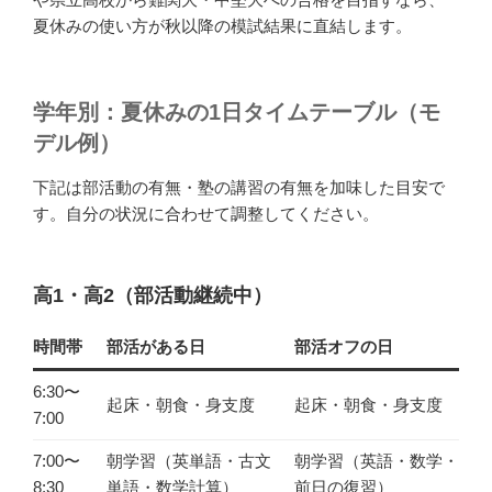
夏休みの使い方が秋以降の模試結果に直結します。
学年別：夏休みの1日タイムテーブル（モ
デル例）
下記は部活動の有無・塾の講習の有無を加味した目安で
す。自分の状況に合わせて調整してください。
高1・高2（部活動継続中）
時間帯
部活がある日
部活オフの日
6:30〜
起床・朝食・身支度
起床・朝食・身支度
7:00
7:00〜
朝学習（英単語・古文
朝学習（英語・数学・
8:30
単語・数学計算）
前日の復習）