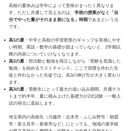
高校の夏休みは学年によって意味がまったく異なりま
す。ただし共通して言えるのは、
学校の授業がなく「自
分でやった量がそのまま差になる」時期
であるという点
です。
高1の夏
：中学と高校の学習密度のギャップを実感しやす
い時期。英語・数学の基礎が固まっていないと、2学期以
降の内容についていけなくなります。
高2の夏
：部活動と勉強を両立しながら「受験を意識した
勉強」を始めるラストチャンス。ここで習慣を作れた生
徒と作れなかった生徒では、高3の伸び方が大きく変わり
ます。
高3の夏
：受験生にとって最大の追い込み期間。共通テス
トまで約半年、夏に積み上げた基礎力が2次試験・一般入
試の得点に直結します。
埼玉県内の高校生（川越市・志木市・ふじみ野市・朝霞
市・富士見市・新座市など）にとっても、地域の進学校
や県立高校から難関大・中堅大への合格を目指すなら、