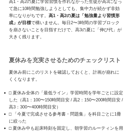
高1・高2の夏に学習習慣を作れなかった生徒が高3になっ
て急に10時間勉強しようとしても、集中力が続かず非効
率になりがちです。
高1・高2の夏は「勉強量より習慣形
成」が目標
で構いません。毎日2〜3時間の学習ブロック
を崩さないことを目指すだけで、高3の夏に「伸び代」が
大きく残ります。
夏休みを充実させるためのチェックリスト
夏休み前にこのリストを確認しておくと、計画が崩れに
くくなります。
□ 夏休み全体の「最低ライン」学習時間を学年ごとに設定
した（高1：100〜150時間目安 / 高2：150〜200時間目安 /
高3：300〜400時間目安）
□ 「今夏で完成させる参考書・問題集」を科目ごとに1冊
に絞った
□ 夏休み中も起床時刻を固定し、朝学習のルーティンを用