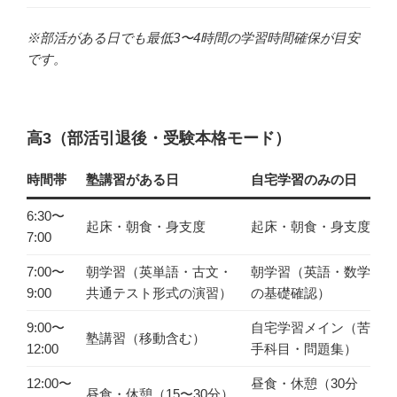
※部活がある日でも最低3〜4時間の学習時間確保が目安
です。
高3（部活引退後・受験本格モード）
時間帯
塾講習がある日
自宅学習のみの日
6:30〜
起床・朝食・身支度
起床・朝食・身支度
7:00
7:00〜
朝学習（英単語・古文・
朝学習（英語・数学
9:00
共通テスト形式の演習）
の基礎確認）
9:00〜
自宅学習メイン（苦
塾講習（移動含む）
12:00
手科目・問題集）
12:00〜
昼食・休憩（30分
昼食・休憩（15〜30分）