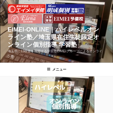
コ
ン
テ
ン
ツ
EIMEI-ONLINE｜ハイレベルオン
へ
ライン塾／埼玉県在住生徒限定オ
ス
ンライン個別指導 学習塾
キ
ッ
埼玉県に13校舎を展開する学習塾EIMEIグループによるオンライ
ン塾
プ
メニュー