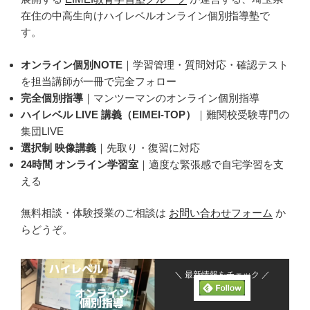
在住の中高生向けハイレベルオンライン個別指導塾で
す。
オンライン個別NOTE
｜学習管理・質問対応・確認テスト
を担当講師が一冊で完全フォロー
完全個別指導
｜マンツーマンのオンライン個別指導
ハイレベル LIVE 講義（EIMEI-TOP）
｜難関校受験専門の
集団LIVE
選択制 映像講義
｜先取り・復習に対応
24時間 オンライン学習室
｜適度な緊張感で自宅学習を支
える
無料相談・体験授業のご相談は
お問い合わせフォーム
か
らどうぞ。
＼ 最新情報をチェック ／