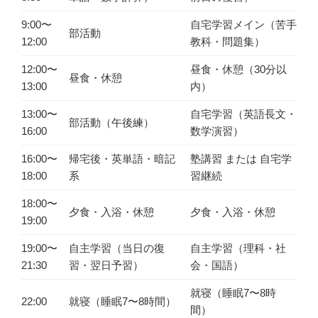
9:00〜
自宅学習メイン（苦手
部活動
12:00
教科・問題集）
12:00〜
昼食・休憩（30分以
昼食・休憩
13:00
内）
13:00〜
自宅学習（英語長文・
部活動（午後練）
16:00
数学演習）
16:00〜
帰宅後・英単語・暗記
塾講習 または 自宅学
18:00
系
習継続
18:00〜
夕食・入浴・休憩
夕食・入浴・休憩
19:00
19:00〜
自主学習（当日の復
自主学習（理科・社
21:30
習・翌日予習）
会・国語）
就寝（睡眠7〜8時
22:00
就寝（睡眠7〜8時間）
間）