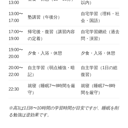
13:00
以内）
13:00〜
自宅学習（理科・社
塾講習（午後分）
17:00
会・国語）
17:00〜
帰宅後・復習（講習内容
自宅学習継続（過去
19:00
の定着）
問・演習）
19:00〜
夕食・入浴・休憩
夕食・入浴・休憩
20:00
20:00〜
自主学習（弱点補強・暗
自主学習（1日の総
22:00
記）
復習）
就寝（睡眠7〜8時間を厳
就寝（睡眠7〜8時
22:30
守）
間を厳守）
※高3は1日8〜10時間の学習時間が目安ですが、睡眠を削
る勉強は逆効果です。