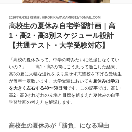
投
2026年6月3日
投稿者:
HIROKIKAWAKAMI0812@GMAIL.COM
稿
高校生の夏休み自宅学習計画｜高
日:
1・高2・高3別スケジュール設計
【共通テスト・大学受験対応】
「高校の夏休みって、中学の時みたいに勉強しなくてい
いの？」——高1・高2の間にこう思って過ごした結果、
高3の夏に大幅な遅れを取り戻せず志望校を下げる受験生
が毎年一定数います。大学受験においても
夏休みは学力
を大きく左右する40〜50日間
です。この記事では、高1・
高2・高3それぞれの立場と目標を踏まえた夏休みの自宅
学習計画の考え方を解説します。
高校生の夏休みが「勝負」になる理由