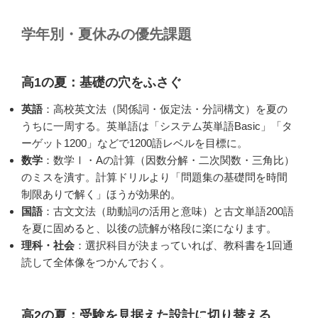
学年別・夏休みの優先課題
高1の夏：基礎の穴をふさぐ
英語
：高校英文法（関係詞・仮定法・分詞構文）を夏の
うちに一周する。英単語は「システム英単語Basic」「タ
ーゲット1200」などで1200語レベルを目標に。
数学
：数学Ⅰ・Aの計算（因数分解・二次関数・三角比）
のミスを潰す。計算ドリルより「問題集の基礎問を時間
制限ありで解く」ほうが効果的。
国語
：古文文法（助動詞の活用と意味）と古文単語200語
を夏に固めると、以後の読解が格段に楽になります。
理科・社会
：選択科目が決まっていれば、教科書を1回通
読して全体像をつかんでおく。
高2の夏：受験を見据えた設計に切り替える