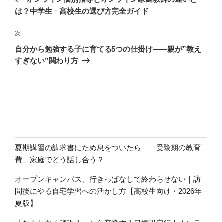
ナ
投
は？中学生・高校生の選び方完全ガイド
ビ
稿
ゲ
次
次
の
ー
自分から勉強する子に育てる5つの仕掛け――親が”教え
投
シ
すぎない”関わり方
稿
ョ
ン
夏期講習の請求書にため息をついたら――受験期の教育
費、家庭でどう話し合う？
オープンキャンパス、行きっぱなしで終わらせない｜訪
問後にやる自宅学習への活かし方【高校生向け・2026年
夏版】