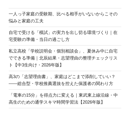
ョ
ン
一人っ子家庭の受験期、比べる相手がいないからこその
悩みと家庭の工夫
自宅で受ける「模試」の実力を出し切る環境づくり｜在
宅受験の準備・当日の過ごし方
私立高校「学校説明会・個別相談会」、夏休み中に自宅
でできる準備｜北辰結果・志望理由の整理チェックリス
ト【中3生向け・2026年版】
高3の「志望理由書」、家庭はどこまで添削していい？
――総合型・学校推薦選抜を控えた保護者の関わり方
「電車の15分」を得点力に変える｜東武東上線沿線・中
高生のための通学スキマ時間学習法【2026年版】