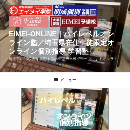
コ
ン
テ
ン
ツ
EIMEI-ONLINE｜ハイレベルオン
へ
ライン塾／埼玉県在住生徒限定オ
ス
ンライン個別指導 学習塾
キ
ッ
埼玉県に13校舎を展開する学習塾EIMEIグループによるオンライ
ン塾
プ
メニュー