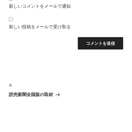
新しいコメントをメールで通知
新しい投稿をメールで受け取る
投
稿
次
次
ナ
の
読売新聞全国版の取材
ビ
投
稿
ゲ
ー
シ