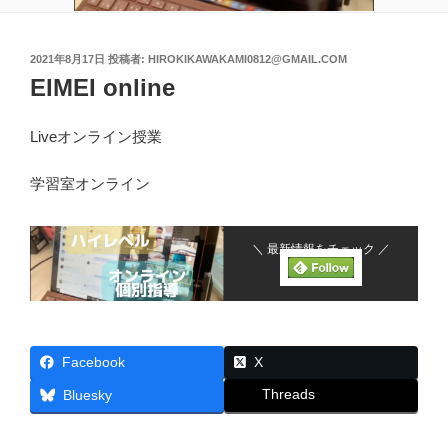
投
2021年8月17日
投稿者:
HIROKIKAWAKAMI0812@GMAIL.COM
稿
EIMEI online
日:
Liveオンライン授業
学習室オンライン
＼ 最新情報をチェック ／
Facebook
X
Threads
Bluesky