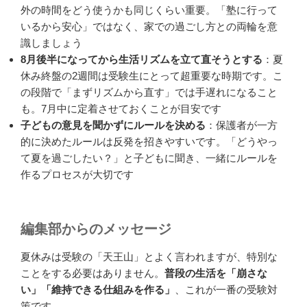
外の時間をどう使うかも同じくらい重要。「塾に行って
いるから安心」ではなく、家での過ごし方との両輪を意
識しましょう
8月後半になってから生活リズムを立て直そうとする
：夏
休み終盤の2週間は受験生にとって超重要な時期です。こ
の段階で「まずリズムから直す」では手遅れになること
も。7月中に定着させておくことが目安です
子どもの意見を聞かずにルールを決める
：保護者が一方
的に決めたルールは反発を招きやすいです。「どうやっ
て夏を過ごしたい？」と子どもに聞き、一緒にルールを
作るプロセスが大切です
編集部からのメッセージ
夏休みは受験の「天王山」とよく言われますが、特別な
ことをする必要はありません。
普段の生活を「崩さな
い」「維持できる仕組みを作る」
、これが一番の受験対
策です。