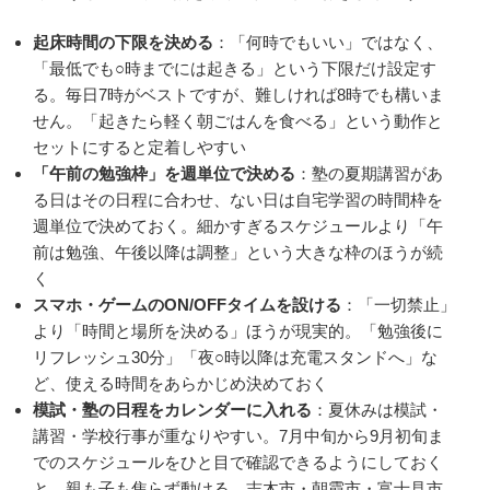
起床時間の下限を決める
：「何時でもいい」ではなく、
「最低でも○時までには起きる」という下限だけ設定す
る。毎日7時がベストですが、難しければ8時でも構いま
せん。「起きたら軽く朝ごはんを食べる」という動作と
セットにすると定着しやすい
「午前の勉強枠」を週単位で決める
：塾の夏期講習があ
る日はその日程に合わせ、ない日は自宅学習の時間枠を
週単位で決めておく。細かすぎるスケジュールより「午
前は勉強、午後以降は調整」という大きな枠のほうが続
く
スマホ・ゲームのON/OFFタイムを設ける
：「一切禁止」
より「時間と場所を決める」ほうが現実的。「勉強後に
リフレッシュ30分」「夜○時以降は充電スタンドへ」な
ど、使える時間をあらかじめ決めておく
模試・塾の日程をカレンダーに入れる
：夏休みは模試・
講習・学校行事が重なりやすい。7月中旬から9月初旬ま
でのスケジュールをひと目で確認できるようにしておく
と、親も子も焦らず動ける。志木市・朝霞市・富士見市