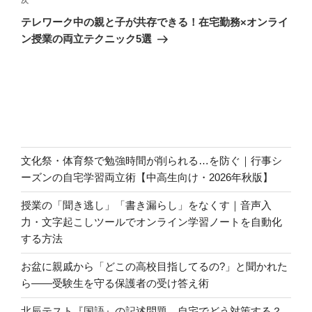
ゲ
次
次
の
ー
テレワーク中の親と子が共存できる！在宅勤務×オンライ
投
シ
ン授業の両立テクニック5選
稿
ョ
ン
文化祭・体育祭で勉強時間が削られる…を防ぐ｜行事シ
ーズンの自宅学習両立術【中高生向け・2026年秋版】
授業の「聞き逃し」「書き漏らし」をなくす｜音声入
力・文字起こしツールでオンライン学習ノートを自動化
する方法
お盆に親戚から「どこの高校目指してるの?」と聞かれた
ら――受験生を守る保護者の受け答え術
北辰テスト『国語』の記述問題、自宅でどう対策する？