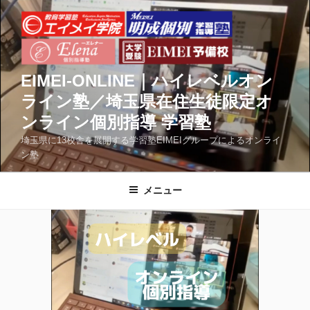
コ
ン
テ
ン
ツ
EIMEI-ONLINE｜ハイレベルオン
へ
ライン塾／埼玉県在住生徒限定オ
ス
ンライン個別指導 学習塾
キ
ッ
埼玉県に13校舎を展開する学習塾EIMEIグループによるオンライ
ン塾
プ
メニュー