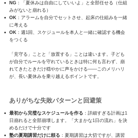
NG
：「夏休みは自由にしていいよ」と全部任せる（仕組
みがないと崩れる）
OK
：アラームを自分でセットさせ、起床の仕組みを一緒
に考える
OK
：週1回、スケジュールを本人と一緒に確認する機会
をつくる
「見守る」ことと「放置する」ことは違います。子ども
が自分でルールを守れているときは特に何も言わず、崩
れてきたときだけ穏やかに声をかける——このメリハリ
が、長い夏休みを乗り越えるポイントです。
ありがちな失敗パターンと回避策
最初から完璧なスケジュールを作る
：詳細すぎる計画は1
日崩れると全部崩壊します。「大まかな1日の流れ」を決
めるだけで十分です
塾の夏期講習だけに頼る
：夏期講習は大切ですが、講習