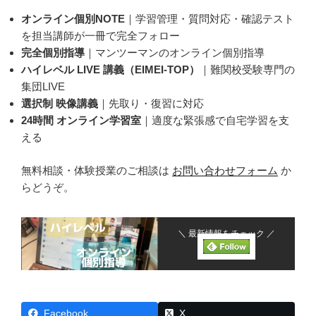
オンライン個別NOTE
｜学習管理・質問対応・確認テスト
を担当講師が一冊で完全フォロー
完全個別指導
｜マンツーマンのオンライン個別指導
ハイレベル LIVE 講義（EIMEI-TOP）
｜難関校受験専門の
集団LIVE
選択制 映像講義
｜先取り・復習に対応
24時間 オンライン学習室
｜適度な緊張感で自宅学習を支
える
無料相談・体験授業のご相談は
お問い合わせフォーム
か
らどうぞ。
＼ 最新情報をチェック ／
Facebook
X