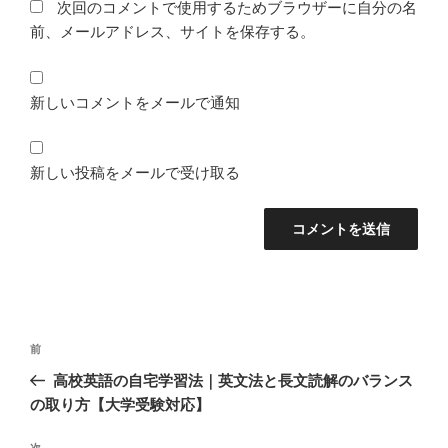
次回のコメントで使用するためブラウザーに自分の名
前、メールアドレス、サイトを保存する。
新しいコメントをメールで通知
新しい投稿をメールで受け取る
投
前
前
稿
の
高校英語の自宅学習法｜英文法と長文読解のバランス
ナ
投
の取り方【大学受験対応】
ビ
稿