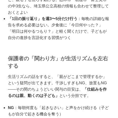
の中3生なら、埼玉県公立高校の情報も合わせて整理して
おくとよい
「1日の振り返り」を週3〜5分だけ行う
：毎晩の詳細な報
告を求める必要はない。夕食後に「今日何やった？」
「明日は何やるつもり？」と軽く聞くだけで、子どもが
自分の進捗を言語化する習慣がつく
保護者の「関わり方」が生活リズムを左右
する
生活リズムの話をすると、「親がどこまで管理するか」
という疑問が出てきます。干渉しすぎもNG、放置もNG
——その間のちょうどいい関与の目安は、
「仕組みを作
るのは親、動くのは子ども」
という分担です。
NG
：毎朝何度も「起きなさい」と声をかけ続ける（子ど
もが自分で起きる機会を奪う）