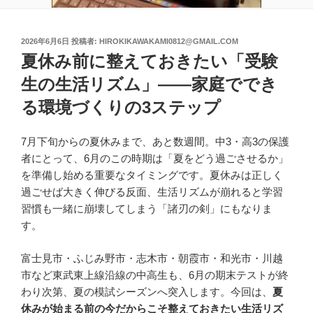
投
2026年6月6日
投稿者:
HIROKIKAWAKAMI0812@GMAIL.COM
稿
夏休み前に整えておきたい「受験
日:
生の生活リズム」――家庭ででき
る環境づくりの3ステップ
7月下旬からの夏休みまで、あと数週間。中3・高3の保護
者にとって、6月のこの時期は「夏をどう過ごさせるか」
を準備し始める重要なタイミングです。夏休みは正しく
過ごせば大きく伸びる反面、生活リズムが崩れると学習
習慣も一緒に崩壊してしまう「諸刃の剣」にもなりま
す。
富士見市・ふじみ野市・志木市・朝霞市・和光市・川越
市など東武東上線沿線の中高生も、6月の期末テストが終
わり次第、夏の模試シーズンへ突入します。今回は、
夏
休みが始まる前の今だからこそ整えておきたい生活リズ