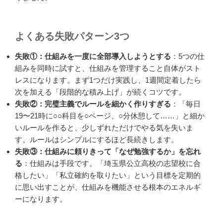
よくある失敗パターン3つ
失敗①：仕組みを一度に全部導入しようとする
：5つの仕
組みを同時に試すと、仕組みを管理すること自体がスト
レスになります。まず1つだけ実践し、1週間定着したら
次を加える「段階的な積み上げ」が続くコツです。
失敗②：完璧主義でルールを細かく作りすぎる
：「毎日
19〜21時に○○科目を○ページ、○分休憩して……」と細か
いルールを作ると、少しずれただけでやる気を失いま
す。ルールはシンプルにするほど長続きします。
失敗③：仕組みに頼りきって「なぜ勉強するか」を忘れ
る
：仕組みは手段です。「埼玉県公立高校の志望校に合
格したい」「私立確約を取りたい」という目標を定期的
に思い出すことが、仕組みを機能させる根本のエネルギ
ーになります。