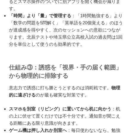
るとスマホ操作のついでに別アプリを開く機会が減りま
す。
「時間」より「量」で管理する
：「1時間勉強する」より
「数学の問題を5問解く」「英単語を20個覚える」のほう
が達成感を得やすく、次のセッションへの意欲につなが
ります。北辰テストや埼玉県公立高校入試の過去問は1回
分を単位として使うのも効果的です。
仕組み③：誘惑を「視界・手の届く範囲」
から物理的に排除する
意志力で誘惑に打ち勝とうとするのは消耗戦です。
物理
的に遠ざける
のが最も確実な対策です。
スマホを別室（リビング）に置いてから机に向かう
：机
の上に伏せて置くだけでは不十分です。通知音が聞こえ
る距離にある限り意識が向きます。
ゲーム機は押し入れか別室へ
：毎日使わないなら、勉強