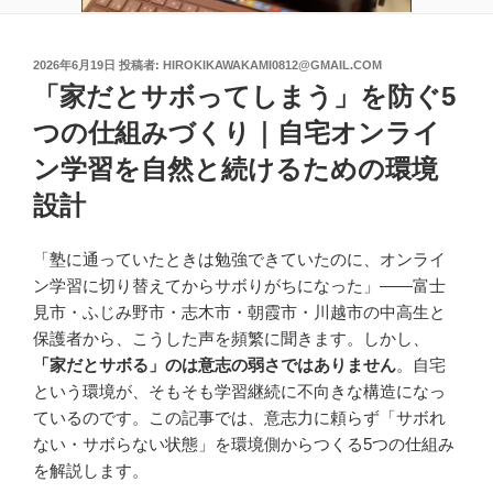
投
2026年6月19日
投稿者:
HIROKIKAWAKAMI0812@GMAIL.COM
稿
「家だとサボってしまう」を防ぐ5
日:
つの仕組みづくり｜自宅オンライ
ン学習を自然と続けるための環境
設計
「塾に通っていたときは勉強できていたのに、オンライ
ン学習に切り替えてからサボりがちになった」——富士
見市・ふじみ野市・志木市・朝霞市・川越市の中高生と
保護者から、こうした声を頻繁に聞きます。しかし、
「家だとサボる」のは意志の弱さではありません
。自宅
という環境が、そもそも学習継続に不向きな構造になっ
ているのです。この記事では、意志力に頼らず「サボれ
ない・サボらない状態」を環境側からつくる5つの仕組み
を解説します。