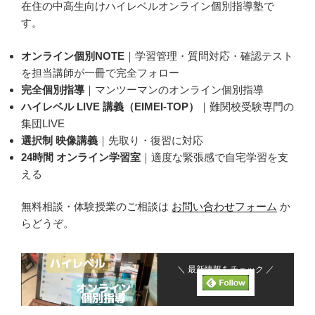
在住の中高生向けハイレベルオンライン個別指導塾で
す。
オンライン個別NOTE
｜学習管理・質問対応・確認テスト
を担当講師が一冊で完全フォロー
完全個別指導
｜マンツーマンのオンライン個別指導
ハイレベル LIVE 講義（EIMEI-TOP）
｜難関校受験専門の
集団LIVE
選択制 映像講義
｜先取り・復習に対応
24時間 オンライン学習室
｜適度な緊張感で自宅学習を支
える
無料相談・体験授業のご相談は
お問い合わせフォーム
か
らどうぞ。
＼ 最新情報をチェック ／