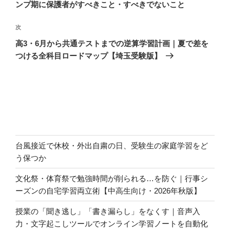
投
ンプ期に保護者がすべきこと・すべきでないこと
ビ
稿
ゲ
次
次
の
ー
高3・6月から共通テストまでの逆算学習計画｜夏で差を
投
シ
つける全科目ロードマップ【埼玉受験版】
稿
ョ
ン
台風接近で休校・外出自粛の日、受験生の家庭学習をど
う保つか
文化祭・体育祭で勉強時間が削られる…を防ぐ｜行事シ
ーズンの自宅学習両立術【中高生向け・2026年秋版】
授業の「聞き逃し」「書き漏らし」をなくす｜音声入
力・文字起こしツールでオンライン学習ノートを自動化