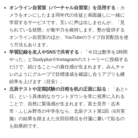
オンライン自習室（バーチャル自習室）を活用する
：カ
メラをオンにしたまま同年代の生徒と画面越しに一緒に
学習するサービスです。互いに声は出しませんが、「見
られている状態」が集中力を維持します。塾が提供する
オンライン自習室のほか、YouTubeのライブ自習配信を使
う方法もあります。
学習記録を友人やSNSで共有する
：「今日は数学を1時間
やった」とStudyplusやInstagramのストーリーに投稿する
だけで、続けることへの責任感が生まれます。みんチャ
レのようにグループで目標達成を確認し合うアプリも継
続率を上げます（目安）。
北辰テストや定期試験の日程を机の正面に貼る
：「あと○
日」という具体的なカウントダウンを常に視界に入れる
ことで、自然に緊張感が生まれます。富士見市・志木
市・ふじみ野市の中学生なら、北辰テスト第1回（6月実
施）の結果を踏まえた次回目標点を付箋に書いて貼るの
も効果的です。