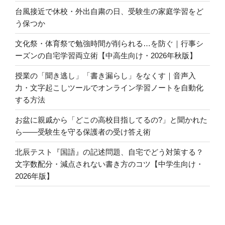
台風接近で休校・外出自粛の日、受験生の家庭学習をど
う保つか
文化祭・体育祭で勉強時間が削られる…を防ぐ｜行事シ
ーズンの自宅学習両立術【中高生向け・2026年秋版】
授業の「聞き逃し」「書き漏らし」をなくす｜音声入
力・文字起こしツールでオンライン学習ノートを自動化
する方法
お盆に親戚から「どこの高校目指してるの?」と聞かれた
ら――受験生を守る保護者の受け答え術
北辰テスト『国語』の記述問題、自宅でどう対策する？
文字数配分・減点されない書き方のコツ【中学生向け・
2026年版】