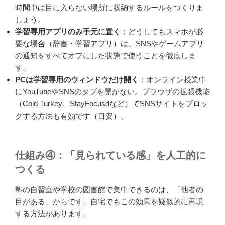
時間中は目に入らない場所に収納するルールをつくりま
しょう。
学習専用アプリのみ手元に置く
：どうしてもスマホが必
要な場合（辞書・学習アプリ）は、SNSやゲームアプリ
の通知をすべてオフにした状態で使うことを徹底しま
す。
PCは学習専用のウィンドウだけ開く
：オンライン授業中
にYouTubeやSNSのタブを開かない。ブラウザの拡張機能
（Cold Turkey、StayFocusdなど）でSNSサイトをブロッ
クする方法も有効です（目安）。
仕組み④：「見られている感」を人工的に
つくる
塾の自習室や学校の図書館で集中できるのは、「他者の
目がある」からです。自宅でもこの効果を疑似的に再現
する方法があります。