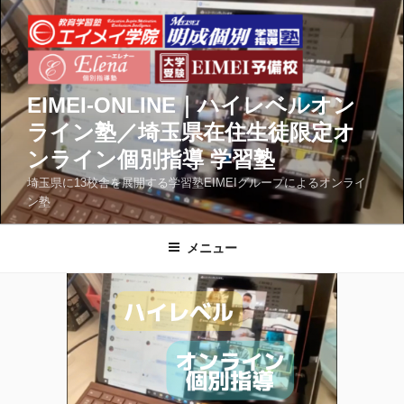
コ
ン
テ
ン
ツ
EIMEI-ONLINE｜ハイレベルオン
へ
ライン塾／埼玉県在住生徒限定オ
ス
ンライン個別指導 学習塾
キ
ッ
埼玉県に13校舎を展開する学習塾EIMEIグループによるオンライ
ン塾
プ
メニュー